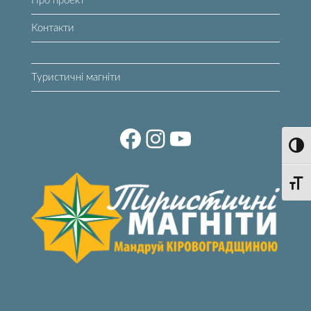
Про проект
Контакти
Туристичні магніти
Toggl
Toggle