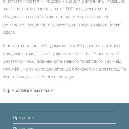
Кінотеатр «Портал » – чудове місце для відпочинку. Глядацька
зала кінотеатру розрахована на 500 посадкових місць,
обладнана за новітніми кіно-стандартами, встановлено
сучасний екран, аналогову звукову систему, комфортабельні
крісла.
Кінотеатр обладнаний двома залами «Червоний» та «Синій»
для демонстрації фільмів у форматах 2D і 3D. У репертуарі
кінотеатру кращі новинки вітчизняного та світового кіно – від
мультфільмів та казок для дітей до блокбастерів для молоді та
кінострічок для сімейного перегляду.
http://portalcinema.com.ua/
Про регіон