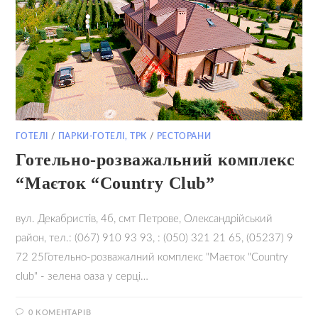
ГОТЕЛІ
/
ПАРКИ-ГОТЕЛІ, ТРК
/
РЕСТОРАНИ
Готельно-розважальний комплекс
“Маєток “Country Club”
вул. Декабристів, 4б, смт Петрове, Олександрійський
район, тел.: (067) 910 93 93, : (050) 321 21 65, (05237) 9
72 25Готельно-розважалний комплекс "Маєток "Country
club" - зелена оаза у серці…
0 КОМЕНТАРІВ
13.09.2021