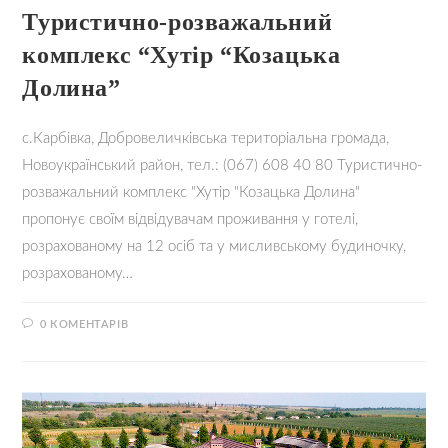
Туристично-розважальний
комплекс “Хутір “Козацька
Долина”
с.Карбівка, Добровеличківська територіальна громада,
Новоукраїнський район, тел.: (067) 608 40 80 Туристично-
розважальний комплекс "Хутір "Козацька Долина"
пропонує своїм відвідувачам проживання у готелі,
розрахованому на 12 осіб та у мисливському будиночку,
розрахованому…
0 КОМЕНТАРІВ
13.09.2021