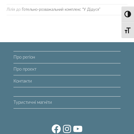
Лілія
до
Готельно-розважальний комплекс “У Дідуся”
Toggl
Toggle
Про регіон
Про проект
Контакти
Туристичні магніти
Facebook
Instagram
YouTube