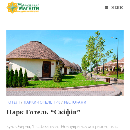
Перейти
МЕНЮ
до
вмісту
ГОТЕЛІ
/
ПАРКИ-ГОТЕЛІ, ТРК
/
РЕСТОРАНИ
Парк Готель “Скіфія”
вул. Озерна, 1, с.Захарівка, Новоукраїнський район, тел.: