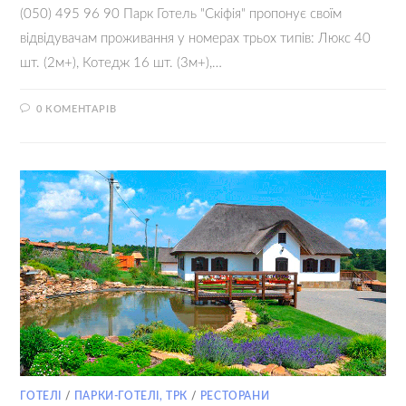
(050) 495 96 90 Парк Готель "Скіфія" пропонує своїм
відвідувачам проживання у номерах трьох типів: Люкс 40
шт. (2м+), Котедж 16 шт. (3м+),…
0 КОМЕНТАРІВ
13.09.2021
ГОТЕЛІ
/
ПАРКИ-ГОТЕЛІ, ТРК
/
РЕСТОРАНИ