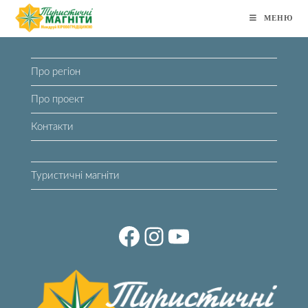
Перейти
МЕНЮ
до
вмісту
Про регіон
Про проект
Контакти
Туристичні магніти
Facebook
Instagram
YouTube