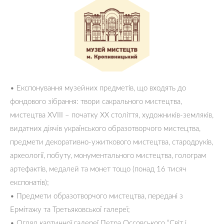
• Експонування музейних предметів, що входять до
фондового зібрання: твори сакрального мистецтва,
мистецтва XVIII – початку ХХ століття, художників-земляків,
видатних діячів українського образотворчого мистецтва,
предмети декоративно-ужиткового мистецтва, стародруків,
археології, побуту, монументального мистецтва, голограм
артефактів, медалей та монет тощо (понад 16 тисяч
експонатів);
• Предмети образотворчого мистецтва, передані з
Ермітажу та Третьяковської галереї;
• Огляд картинної галереї Петра Оссовського “Світ і