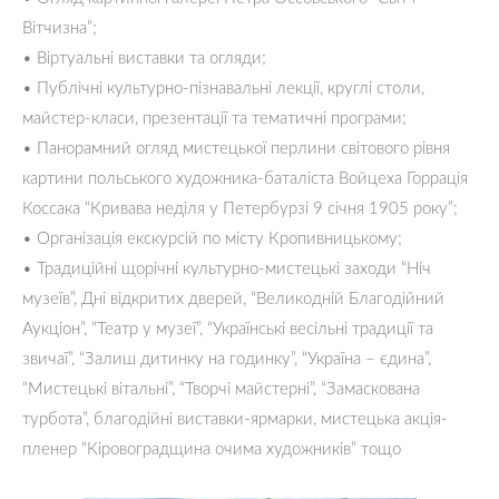
Вітчизна”;
• Віртуальні виставки та огляди;
• Публічні культурно-пізнавальні лекції, круглі столи,
майстер-класи, презентації та тематичні програми;
• Панорамний огляд мистецької перлини світового рівня
картини польського художника-баталіста Войцеха Горрація
Коссака “Кривава неділя у Петербурзі 9 січня 1905 року”;
• Організація екскурсій по місту Кропивницькому;
• Традиційні щорічні культурно-мистецькі заходи “Ніч
музеїв”, Дні відкритих дверей, “Великодній Благодійний
Аукціон”, “Театр у музеї”, “Українські весільні традиції та
звичаї”, “Залиш дитинку на годинку”, “Україна – єдина”,
“Мистецькі вітальні”, “Творчі майстерні”, “Замаскована
турбота”, благодійні виставки-ярмарки, мистецька акція-
пленер “Кіровоградщина очима художників” тощо