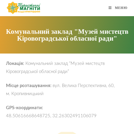
МЕНЮ
Комунальний заклад "Музей мистецтв
Кіровоградської обласної ради"
Локація:
Комунальний заклад “Музей мистецтв
Кіровоградської обласної ради”
Місце розташування:
вул. Велика Перспективна, 60,
м. Кропивницький
GPS-координати:
48.50616668648725, 32.26302491106079