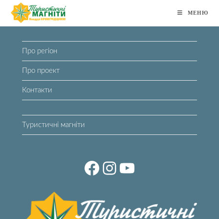
Перейти
МЕНЮ
до
вмісту
Про регіон
Про проект
Контакти
Туристичні магніти
Facebook
Instagram
YouTube