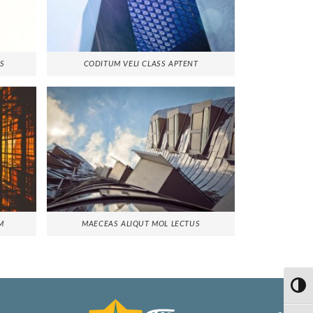
US
CODITUM VELI CLASS APTENT
M
MAECEAS ALIQUT MOL LECTUS
Toggl