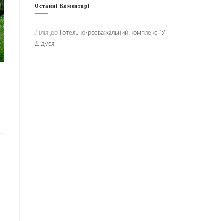
Останні Коментарі
Лілія
до
Готельно-розважальний комплекс “У
Дідуся”