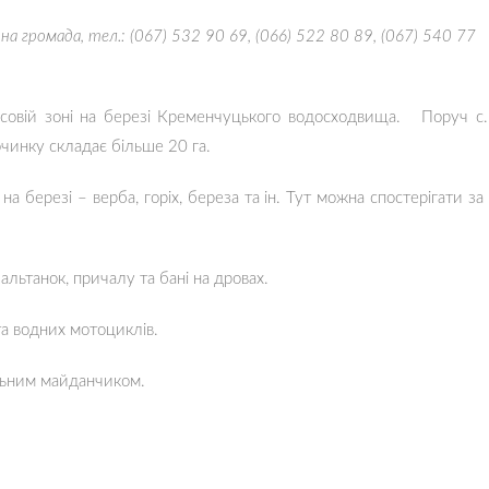
на громада, тел.: (067) 532 90 69, (066) 522 80 89, (067) 540 77
лісовій зоні на березі Кременчуцького водосходвища. Поруч с.
очинку складає більше 20 га.
 на березі – верба, горіх, береза та ін. Тут можна спостерігати за
альтанок, причалу та бані на дровах.
та водних мотоциклів.
альним майданчиком.