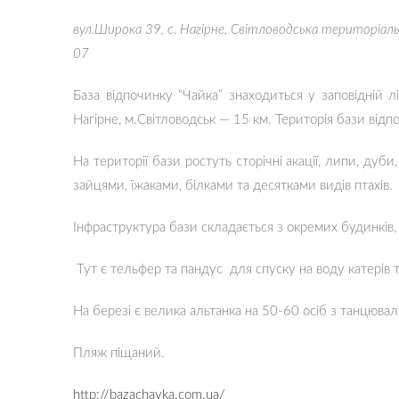
вул.Широка 39, с. Нагірне, Світловодська територіаль
07
База відпочинку “Чайка” знаходиться у заповідній 
Нагірне, м.Світловодськ — 15 км. Територія бази відп
На території бази ростуть сторічні акації, липи, дуби,
зайцями, їжаками, білками та десятками видів птахів.
Інфраструктура бази складається з окремих будинків, 
Тут є тельфер та пандус для спуску на воду катерів 
На березі є велика альтанка на 50-60 осіб з танцюв
Пляж піщаний.
http://bazachayka.com.ua/