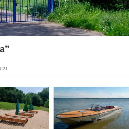
а”
2021