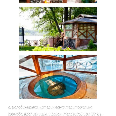
с. Володимирівка, Катеринівська територіальна
громада, Кропивницький район, тел.: (095) 587 37 81,