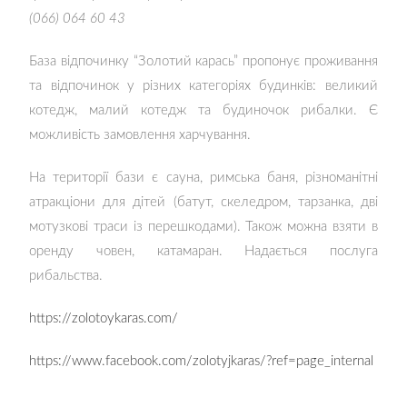
(066) 064 60 43
База відпочинку “Золотий карась” пропонує проживання
та відпочинок у різних категоріях будинків: великий
котедж, малий котедж та будиночок рибалки. Є
можливість замовлення харчування.
На території бази є сауна, римська баня, різноманітні
атракціони для дітей (батут, скеледром, тарзанка, дві
мотузкові траси із перешкодами). Також можна взяти в
оренду човен, катамаран. Надається послуга
рибальства.
https://zolotoykaras.com/
https://www.facebook.com/zolotyjkaras/?ref=page_internal