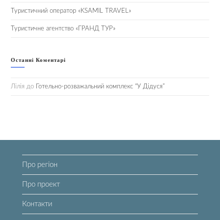
Туристичний оператор «KSAMIL TRAVEL»
Туристичне агентство «ГРАНД ТУР»
Останні Коментарі
Лілія
до
Готельно-розважальний комплекс “У Дідуся”
Про регіон
Про проект
Контакти