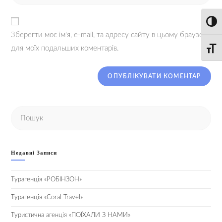
Toggl
Зберегти моє ім'я, e-mail, та адресу сайту в цьому браузері
для моїх подальших коментарів.
Toggle
Недавні Записи
Турагенція «РОБІНЗОН»
Турагенція «Coral Travel»
Туристична агенція «ПОЇХАЛИ З НАМИ»