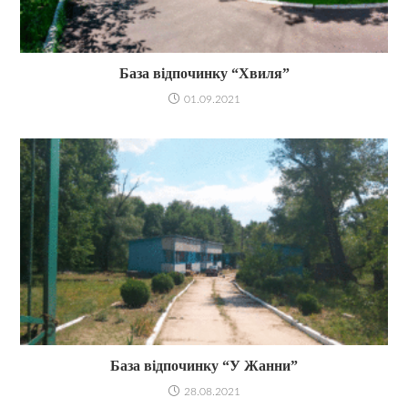
База відпочинку “Хвиля”
01.09.2021
База відпочинку “У Жанни”
28.08.2021