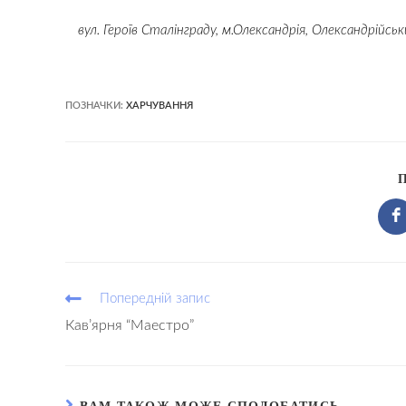
вул. Героїв Сталінграду, м.Олександрія, Олександрійсь
ПОЗНАЧКИ:
ХАРЧУВАННЯ
Попередній запис
Кав’ярня “Маестро”