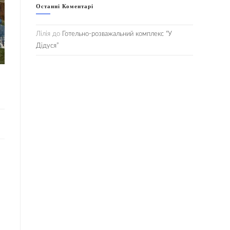
Останні Коментарі
Лілія
до
Готельно-розважальний комплекс “У
Дідуся”