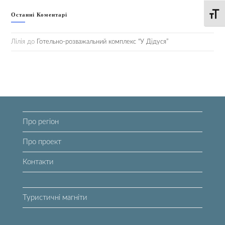
Останні Коментарі
Toggle
Лілія
до
Готельно-розважальний комплекс “У Дідуся”
Про регіон
Про проект
Контакти
Туристичні магніти