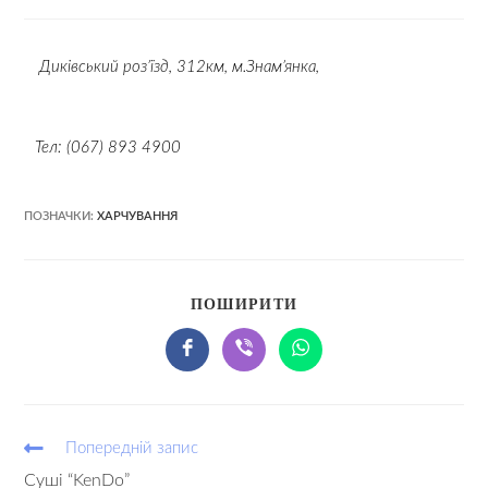
Диківський роз’їзд, 312км, м.Знам’янка,
Тел
:
(067) 893 4900
ПОЗНАЧКИ:
ХАРЧУВАННЯ
ПОШИРИТИ
Попередній запис
Суші “KenDo”