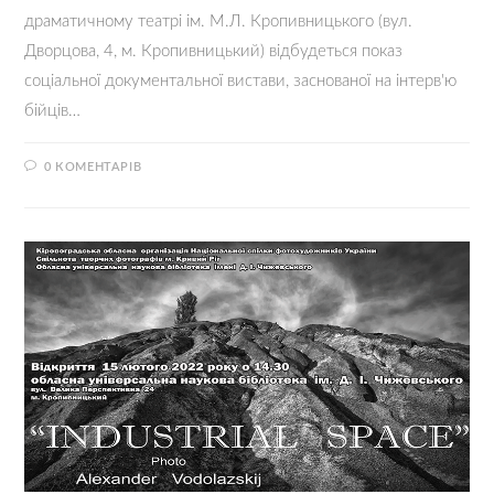
драматичному театрі ім. М.Л. Кропивницького (вул.
Дворцова, 4, м. Кропивницький) відбудеться показ
соціальної документальної вистави, заснованої на інтерв'ю
бійців…
0 КОМЕНТАРІВ
17.02.2022