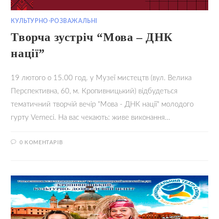
КУЛЬТУРНО-РОЗВАЖАЛЬНІ
Творча зустріч “Мова – ДНК
нації”
19 лютого о 15.00 год. у Музеї мистецтв (вул. Велика
Перспективна, 60, м. Кропивницький) відбудеться
тематичний творчій вечір "Мова - ДНК нації" молодого
гурту Vernecі. На вас чекають: живе виконання…
0 КОМЕНТАРІВ
18.02.2022