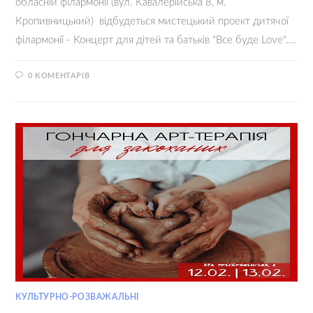
обласній філармонії (вул. Кавалерійська 8, м.
Кропивницький) відбудеться мистецький проект дитячої
філармонії - Концерт для дітей та батьків "Все буде Love".…
0 КОМЕНТАРІВ
07.02.2022
КУЛЬТУРНО-РОЗВАЖАЛЬНІ