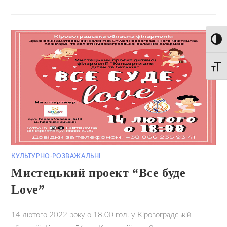
Toggl
Toggle
КУЛЬТУРНО-РОЗВАЖАЛЬНІ
Мистецький проект “Все буде
Love”
14 лютого 2022 року о 18.00 год. у Кіровоградській