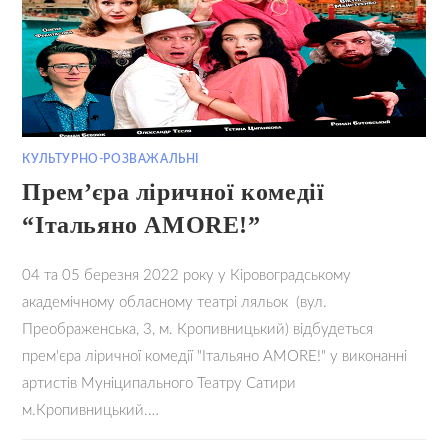
КУЛЬТУРНО-РОЗВАЖАЛЬНІ
Прем’єра ліричної комедії
“Італьяно AMORE!”
04 та 05 березня 2022 року у Кіровоградському
академічному обласному театрі ляльок (вул.
Преображенська, 3, м. Кропивницький) відбудеться
прем'єра ліричної комедії "Італьяно AMORE!" у виконанні
артистів Муніципального Театру Сатири
м.Кропивницький.…