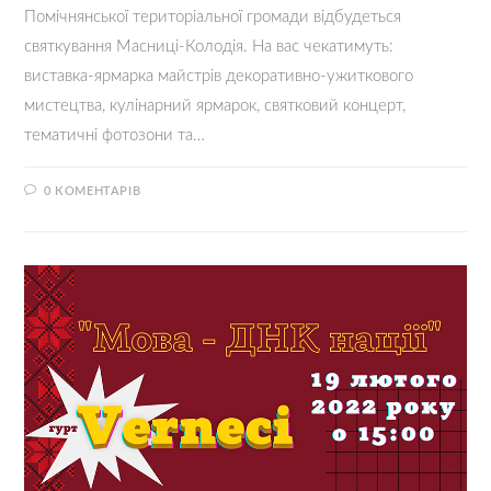
Помічнянської територіальної громади відбудеться
святкування Масниці-Колодія. На вас чекатимуть:
виставка-ярмарка майстрів декоративно-ужиткового
мистецтва, кулінарний ярмарок, святковий концерт,
тематичні фотозони та…
0 КОМЕНТАРІВ
21.02.2022