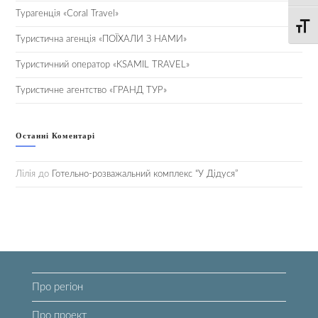
Турагенція «Coral Travel»
Toggle
Туристична агенція «ПОЇХАЛИ З НАМИ»
Туристичний оператор «KSAMIL TRAVEL»
Туристичне агентство «ГРАНД ТУР»
Останні Коментарі
Лілія
до
Готельно-розважальний комплекс “У Дідуся”
Про регіон
Про проект