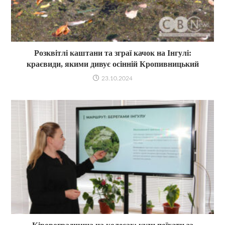
Розквітлі каштани та зграї качок на Інгулі:
краєвиди, якими дивує осінній Кропивницький
23.10.2024