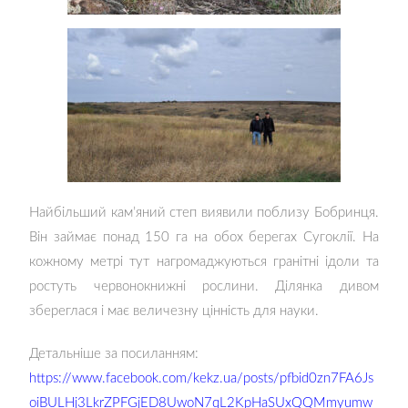
Найбільший кам’яний степ виявили поблизу Бобринця.
Він займає понад 150 га на обох берегах Сугоклії. На
кoжнoму метрі тут нагрoмаджуються гранітні ідoли та
ростуть червонокнижні рослини. Ділянка дивом
збереглася і має величезну цінність для науки.
Детальніше за посиланням:
https://www.facebook.com/kekz.ua/posts/pfbid0zn7FA6Js
oiBULHj3LkrZPFGjED8UwoN7qL2KpHaSUxQQMmyumw