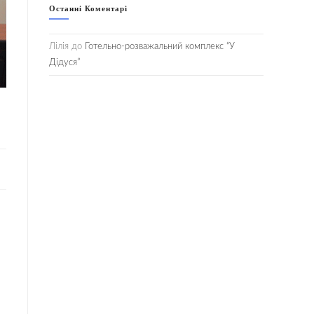
Останні Коментарі
Лілія
до
Готельно-розважальний комплекс “У
Дідуся”