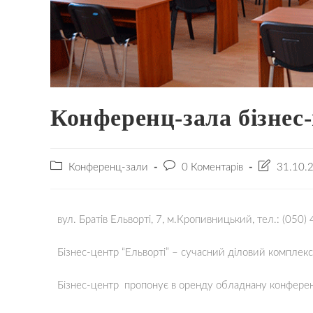
Конференц-зала бізнес
Конференц-зали
0 Коментарів
31.10.
вул. Братів Ельворті, 7, м.Кропивницький, тел.: (050)
Бізнес-центр “Ельворті” – сучасний діловий комплекс
Бізнес-центр пропонує в оренду обладнану конферен