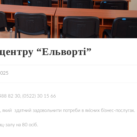
-центру “Ельворті”
2025
 488 82 30, (0522) 30 15 66
, який здатний задовольнити потреби в якісних бізнес-послугах.
ц-залу на 80 осіб.