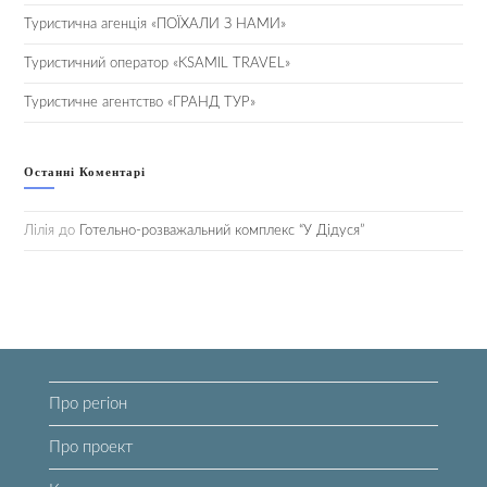
Туристична агенція «ПОЇХАЛИ З НАМИ»
Туристичний оператор «KSAMIL TRAVEL»
Туристичне агентство «ГРАНД ТУР»
Останні Коментарі
Лілія
до
Готельно-розважальний комплекс “У Дідуся”
Про регіон
Про проект