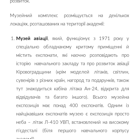
розвиток.
Музейний комплекс розміщується на декількох
локаціях, розташованих на території академії:
Музей авіації
, який, функціонує з 1971 року у
спеціально обладнаному критому приміщенні й
містить експонати, які наочно розповідають про
історію навчального закладу та про розвиток авіації
Кіровоградщини (крім моделей літаків, світлин,
сувенірів з різних країн, нагород та подарунків, також
тут знаходиться кабіна літака Ан-24, відкрита для
відвідувачів та багато іншого). Всього музейна
експозиція має понад 400 експонатів. Одним із
найцікавіших експонатів музею є експозиція просто
неба – літак Л-410 УВП, встановлений на високому
п’єдесталі (біля першого навчального корпусу