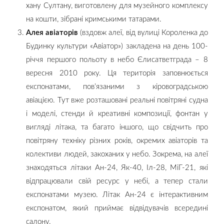
хану Султану, виготовлену для музейного комплексу
на кошти, зібрані кримськими татарами.
Алея авіаторів
(вздовж алеї, від вулиці Короленка до
Будинку культури «Авіатор») закладена на день 100-
річчя першого польоту в небо Єлисатветграда – 8
вересня 2010 року. Ця територія заповнюється
експонатами, пов’язаними з кіровоградською
авіацією. Тут вже розташовані реальні повітряні судна
і моделі, стенди й креативні композиції, фонтан у
вигляді літака, та багато іншого, що свідчить про
повітряну техніку різних років, окремих авіаторів та
колективи людей, закоханих у небо. Зокрема, на алеї
знаходяться літаки Ан-24, Як-40, Іл-28, МіГ-21, які
відпрацювали свій ресурс у небі, а тепер стали
експонатами музею. Літак Ан-24 є інтерактивним
експонатом, який приймає відвідувачів всередині
салону.