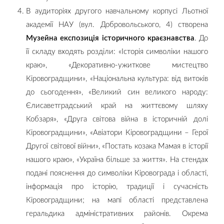
В аудиторіях другого навчальному корпусі Льотної
академії НАУ (вул. Добровольського, 4) створена
Музейна експозиція історичного краєзнавства
. До
її складу входять розділи: «Історія символіки нашого
краю», «Декоративно-ужиткове мистецтво
Кіровоградщини», «Національна культура: від витоків
до сьогодення», «Великий син великого народу:
Єлисаветградський край на життєвому шляху
Кобзаря», «Друга світова війна в історичній долі
Кіровоградщини», «Авіатори Кіровоградщини – Герої
Другої світової війни», «Постать козака Мамая в історії
нашого краю», «Україна більше за життя». На стендах
подані пояснення до символіки Кіровограда і області,
інформація про історію, традиції і сучасність
Кіровоградщини; на мапі області представлена
геральдика адміністративних районів. Окрема