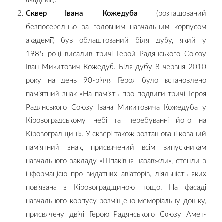
академії).
Сквер Івана Кожедуба
(розташований
безпосередньо за головним навчальним корпусом
академії) був облаштований біля дубу, який у
1985 році висадив тричі Герой Радянського Союзу
Іван Микитович Кожедуб. Біля дубу 8 червня 2010
року на день 90-річчя Героя було встановлено
пам’ятний знак «На пам’ять про подвиги тричі Героя
Радянського Союзу Івана Микитовича Кожедуба у
Кіровоградському небі та перебуванні його на
Кіровоградщині». У сквері також розташовані кований
пам’ятний знак, присвячений всім випускникам
навчального закладу «Шпаківня назавжди», стенди з
інформацією про видатних авіаторів, діяльність яких
пов’язана з Кіровоградщиною тощо. На фасаді
навчального корпусу розміщено меморіальну дошку,
присвячену двічі Герою Радянського Союзу Амет-