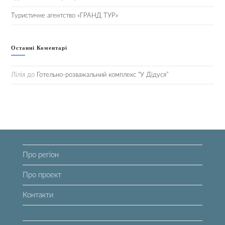
Туристичне агентство «ГРАНД ТУР»
Останні Коментарі
Лілія
до
Готельно-розважальний комплекс “У Дідуся”
Про регіон
Про проект
Контакти