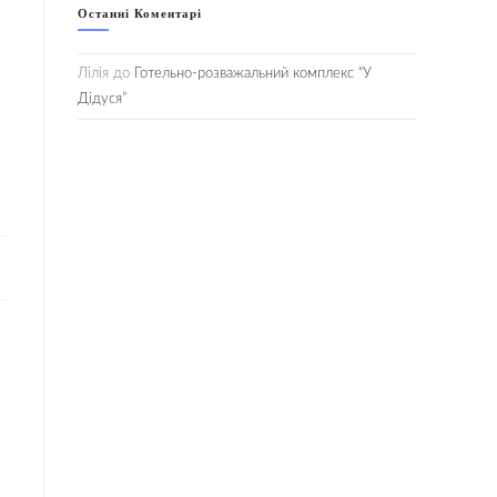
Останні Коментарі
Лілія
до
Готельно-розважальний комплекс “У
Дідуся”