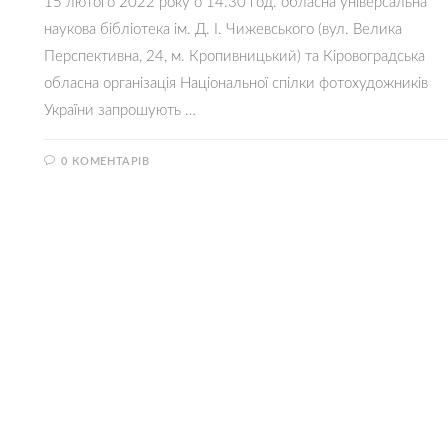
15 лютого 2022 року о 14.30 год. обласна універсальна
наукова бібліотека ім. Д. І. Чижевського (вул. Велика
Перспективна, 24, м. Кропивницький) та Кіровоградська
обласна організація Національної спілки фотохудожників
України запрошують …
0 КОМЕНТАРІВ
14.02.20
КУЛЬТУРНО-РОЗВАЖАЛЬНІ
Поетичний вечір “Благословенні
святим Валентином”
14 лютого 2022 року о 16.00 год. у відділі з питань
медецини та охорони здоров'я обласної універсальної
бібліотеки ім. Д.І.Чижевського (вул. Велика Перспективна,
24, м. Кропивницький) відбудеться поетичний вечір