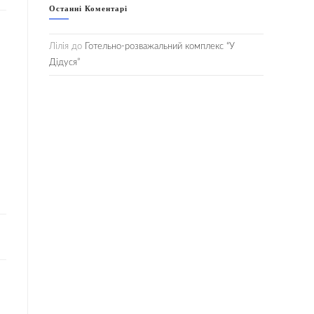
Останні Коментарі
Лілія
до
Готельно-розважальний комплекс “У
Дідуся”
22