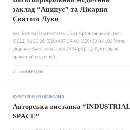
заклад “Ацинус” та Лікарня
Святого Луки
вул. Велика Перспективна, 65, м. Кропивницький, тел.:
(0522) 36 30 30, (050) 487 54 40, (050) 03 03 103Фірма
«Ацинус» була заснована у 1994 році. Це був перший
приватний медичний…
0 КОМЕНТАРІВ
14.02.20
КУЛЬТУРНО-РОЗВАЖАЛЬНІ
Авторська виставка “INDUSTRIA
SPACE”