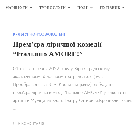
МАРШРУТИ
ТУРПОСЛУГИ
ПОДІЇ
ПУТІВНИК
КУЛЬТУРНО-РОЗВАЖАЛЬНІ
Прем’єра ліричної комедії
“Італьяно AMORE!”
04 та 05 березня 2022 року у Кіровоградському
академічному обласному театрі ляльок (вул.
Преображенська, 3, м. Кропивницький) відбудеться
прем'єра ліричної комедії "Італьяно AMORE!" у виконанні
артистів Муніципального Театру Сатири м.Кропивницький.
…
0 КОМЕНТАРІВ
17.02.20