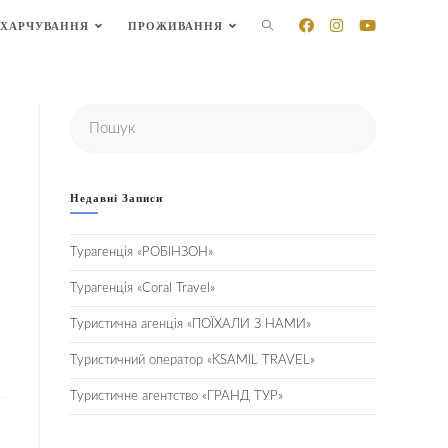
ПЕРЕМКНУТИ
ХАРЧУВАННЯ
ПРОЖИВАННЯ
ПОШУК
НА
ВЕБ-
Недавні Записи
САЙТІ
Турагенція «РОБІНЗОН»
Турагенція «Coral Travel»
Туристична агенція «ПОЇХАЛИ З НАМИ»
Туристичний оператор «KSAMIL TRAVEL»
Туристичне агентство «ГРАНД ТУР»
22