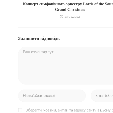
Концерт симфонічного оркестру Lords of the Sou
Grand Christmas
10.01.2022
Залишити відповідь
Коментар
Введіть
Введіть
своє
свою
ім'я
електронну
Зберегти моє ім'я, e-mail, та адресу сайту в цьому
або
адресу,