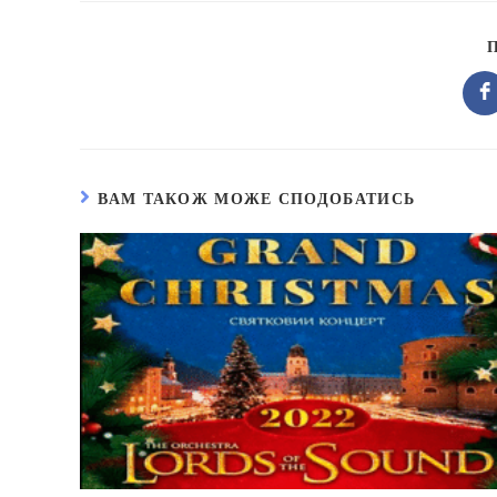
В
в
н
ві
ВАМ ТАКОЖ МОЖЕ СПОДОБАТИСЬ