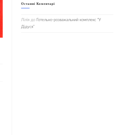
Останні Коментарі
Лілія
до
Готельно-розважальний комплекс “У
Дідуся”