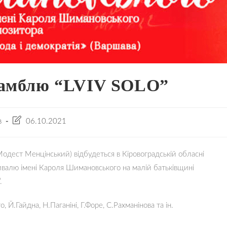
самблю “LVIV SOLO”​
Остання
в
06.10.2021
зміна
запису:
дест Менцінський) відбудеться в Кіровоградській обласні
ивалю імені Кароля Шимановського на малій батьківщині
.
 Й.Гайдна, Н.Паганіні, Г.Форе, С.Рахманінова та ін.