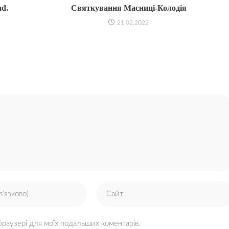
nd.
Святкування Масниці-Колодія
21.02.2022
Введіть
URL-
адресу
 браузері для моїх подальших коментарів.
сайту