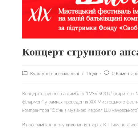
Концерт струнного ан
Категорія
Коментарі
Культурно-розважальні
/
Події
0 Коментарі
запису:
запису:
Концерт струнного ансамблю “LVSV SOLO” (диригент Мо
філармонії у рамках проведення XIX Мистецького фест
композитора “Осінь з музикою Кароля Шимановського”
В програмі концерту виконання творів: К.Шимановського,