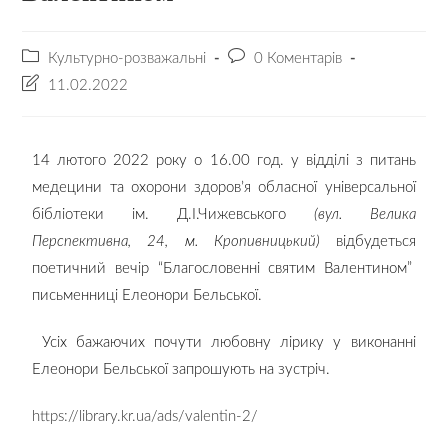
Культурно-розважальні
0 Коментарів
11.02.2022
14 лютого 2022 року о 16.00 год. у відділі з питань
медецини та охорони здоров’я обласної універсальної
бібліотеки ім. Д.І.Чижевського
(вул. Велика
Перспективна, 24, м. Кропивницький)
відбудеться
поетичний вечір “Благословенні святим Валентином”
письменниці Елеонори Бельської.
Усіх бажаючих почути любовну лірику у виконанні
Елеонори Бельської запрошують на зустріч.
https://library.kr.ua/ads/valentin-2/