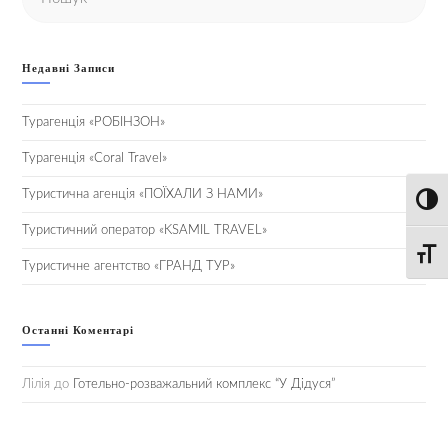
Недавні Записи
Турагенція «РОБІНЗОН»
Турагенція «Coral Travel»
Туристична агенція «ПОЇХАЛИ З НАМИ»
Toggl
Туристичний оператор «KSAMIL TRAVEL»
Toggle
Туристичне агентство «ГРАНД ТУР»
Останні Коментарі
Лілія
до
Готельно-розважальний комплекс “У Дідуся”