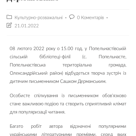
Культурно-розважальні
0 Коментарів
21.01.2022
08 лютого 2022 року о 15.00 год. у Попельнастівській
сільській бібліотеці-філії (с. Попельнасте,
Попельнастівська територіальна громада,
Олександрійський район) відбудеться творча зустріч із
дитячим письменником Сашком Дерманським.
Особисте спілкування із письменником обов’язково
стане важливою подією та створить сприятливий клімат
для популяризації читання.
Багато робіт автора відзначені популярними
українськими літературними преміями, серед яких