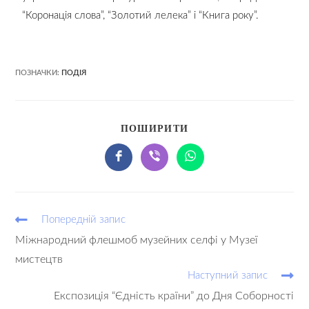
“Коронація слова”, “Золотий лелека” і “Книга року”.
ПОЗНАЧКИ:
ПОДІЯ
ПОШИРИТИ
Попередній запис
Міжнародний флешмоб музейних селфі у Музеї
мистецтв
Наступний запис
Експозиція “Єдність країни” до Дня Соборності