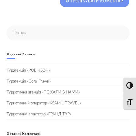
Недавні Записи
Турагенція «РОБІНЗОН»
Турагенція «Coral Travel»
Toggl
Туристична агенція «ПОЇХАЛИ З НАМИ»
Toggle
Туристичний оператор «KSAMIL TRAVEL»
Туристичне агентство «ГРАНД ТУР»
Останні Коментарі