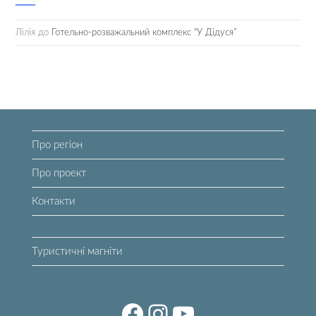
Лілія
до
Готельно-розважальний комплекс “У Дідуся”
Про регіон
Про проект
Контакти
Туристичні магніти