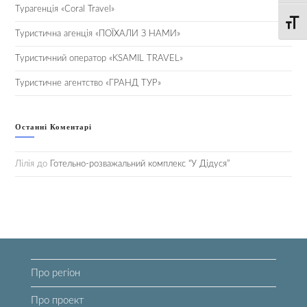
Турагенція «Coral Travel»
Toggle
Туристична агенція «ПОЇХАЛИ З НАМИ»
Туристичний оператор «KSAMIL TRAVEL»
Туристичне агентство «ГРАНД ТУР»
Останні Коментарі
Лілія
до
Готельно-розважальний комплекс “У Дідуся”
Про регіон
Про проект