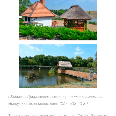
с.Карбівка, Добровеличківська територіальна громада,
Новоукраїнський район, тел.: (067) 608 40 80
Туристично-розважальний комплекс “Хутір “Козацька