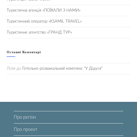
Туристична агенція «ПОЇХАЛИ З НАМИ»
Туристичний оператор «KSAMIL TRAVEL»
Туристичне агентство «ГРАНД ТУР»
Останні Коментарі
Лілія
до
Готельно-розважальний комплекс “У Дідуся”
Про регіон
Про проект