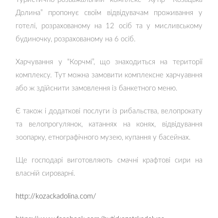
Долина” пропонує своїм відвідувачам проживання у
готелі, розрахованому на 12 осіб та у мисливському
будиночку, розрахованому на 6 осіб.
Харчування у “Корчмі”, що знаходиться на території
комплексу. Тут можна замовити комплексне харчуавння
або ж здійснити замовлення із банкетного меню.
Є також і додаткові послуги із рибальства, велопрокату
та велопрогулянок, катаннях на конях, відвідування
зоопарку, етнографічного музею, купання у басейнах.
Ще господарі виготовляють смачні крафтові сири на
власній сироварні.
http://kozackadolina.com/