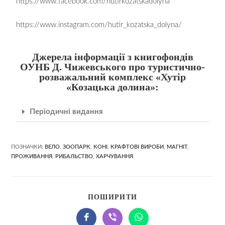
https://www.facebook.com/hutirkozatskadolyna
https://www.instagram.com/hutir_kozatska_dolyna/
Джерела інформації з книгофондів
ОУНБ Д. Чижевського про туристично-
розважальний комплекс «Хутір
«Козацька долина»:
Періодичні видання
ПОЗНАЧКИ:
ВЕЛО
,
ЗООПАРК
,
КОНІ
,
КРАФТОВІ ВИРОБИ
,
МАГНІТ
,
ПРОЖИВАННЯ
,
РИБАЛЬСТВО
,
ХАРЧУВАННЯ
ПОШИРИТИ