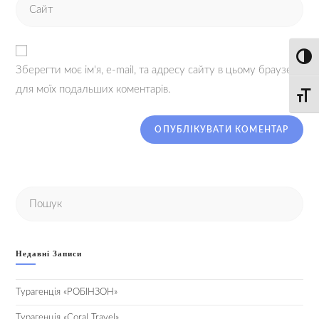
Toggl
Зберегти моє ім'я, e-mail, та адресу сайту в цьому браузері
для моїх подальших коментарів.
Toggle
Недавні Записи
Турагенція «РОБІНЗОН»
Турагенція «Coral Travel»