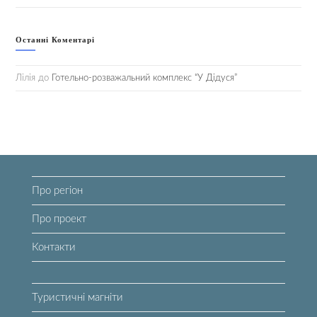
Останні Коментарі
Лілія
до
Готельно-розважальний комплекс “У Дідуся”
Про регіон
Про проект
Контакти
Туристичні магніти