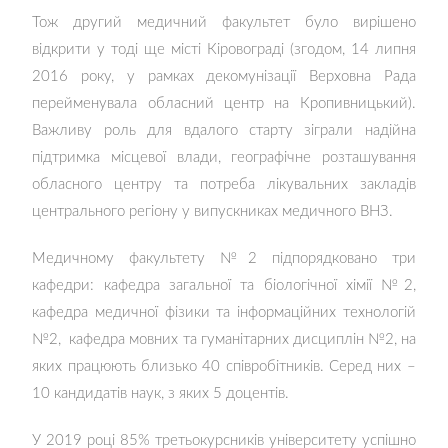
Тож другий медичний факультет було вирішено
відкрити у тоді ще місті Кіровограді (згодом, 14 липня
2016 року, у рамках декомунізації Верховна Рада
перейменувала обласний центр на Кропивницький).
Важливу роль для вдалого старту зіграли надійна
підтримка місцевої влади, географічне розташування
обласного центру та потреба лікувальних закладів
центрального регіону у випускниках медичного ВНЗ.
Медичному факультету №2 підпорядковано три
кафедри: кафедра загальної та біологічної хімії №2,
кафедра медичної фізики та інформаційних технологій
№2, кафедра мовних та гуманітарних дисциплін №2, на
яких працюють близько 40 співробітників. Серед них –
10 кандидатів наук, з яких 5 доцентів.
У 2019 році 85% третьокурсників університету успішно