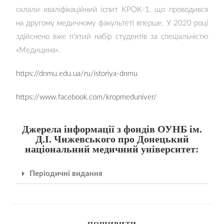
склали кваліфікаційний іспит КРОК-1, що проводився
на другому медичному факультеті вперше. У 2020 році
здійснено вже п’ятий набір студентів за спеціальністю
«Медицина».
https://dnmu.edu.ua/ru/istoriya-dnmu
https://www.facebook.com/kropmeduniver/
Джерела інформації з фондів ОУНБ ім.
Д.І. Чижевського про Донецький
національний медичний університет:
Періодичні видання