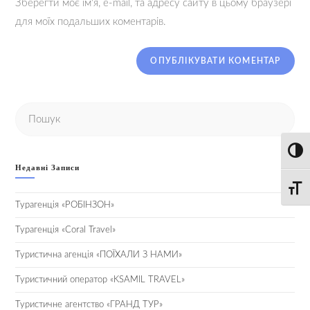
Зберегти моє ім'я, e-mail, та адресу сайту в цьому браузері
для моїх подальших коментарів.
Toggl
Недавні Записи
Toggle
Турагенція «РОБІНЗОН»
Турагенція «Coral Travel»
Туристична агенція «ПОЇХАЛИ З НАМИ»
Туристичний оператор «KSAMIL TRAVEL»
Туристичне агентство «ГРАНД ТУР»